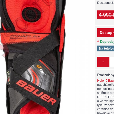
Dostupnost
4 990 
Dostupn
Doprode
Na telefo
-
Podrobný
Holeně Bau
nadcházejíc
pomocí pate
směrech a n
DEEP FIT PR
a ve své sp
lýtku zabez
chrániče do
hokejové hr