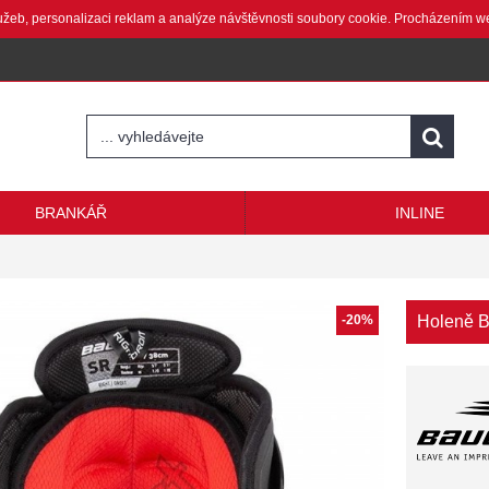
lužeb, personalizaci reklam a analýze návštěvnosti soubory cookie. Procházením w
BRANKÁŘ
INLINE
-20%
Holeně B