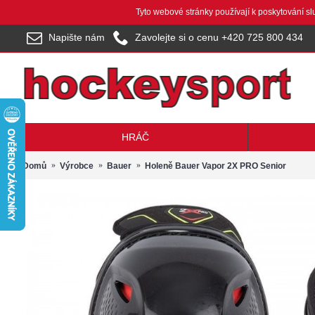
Tyto webové stránky používají k poskytování s
Napište nám
Zavolejte si o cenu +420 725 800 434
HRÁČ
Domů
Výrobce
Bauer
Holeně Bauer Vapor 2X PRO Senior