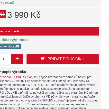
:
Na skladě
3 990 Kč
Kč
é možnosti
j skladových zásob
nický dotaz!!!
+
PŘIDAT DO KOŠÍKU
 popis výrobku
er Vapor 2X PRO Senior
jsou nejvyšším modelem chráničů holení pro
í sezónu 2020/2021 od společnosti Bauer. Holeně jsou vyrobeny za
ntované technologie X-LITE SHIELD, které chrání Vaše holeně ve všech
epříjemných situacích na ledě. Oblast kolen je vyztužena technologií
O VOLUME a přináší tu nejvyšší ochranu. Lýtka jsou chráněny HD pěnou
odní části jsou chrániče vyrobeny z MD pěny. Uchycení chrániče na Vašem
pečuje propracovaný systém DYNAFLEX a zabraňuje jakémukoliv posunutí
 nežádoucích pozic. Chrániče holení jsou určeny pro nejnáročnější
áče ledního hokeje po celém světě a napříč všemi profesionálními