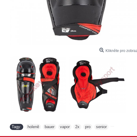
Klikněte pro zobraz
Tagy:
holeně
bauer
vapor
2x
pro
senior
,
,
,
,
,
,