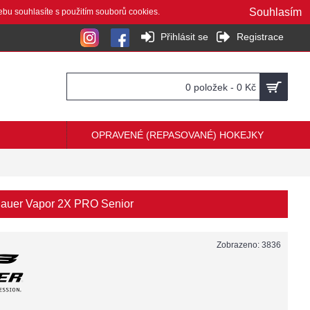
Souhlasím
ebu souhlasíte s použitím souborů cookies.
Přihlásit se
Registrace
0 položek - 0 Kč
OPRAVENÉ (REPASOVANÉ) HOKEJKY
auer Vapor 2X PRO Senior
Zobrazeno: 3836