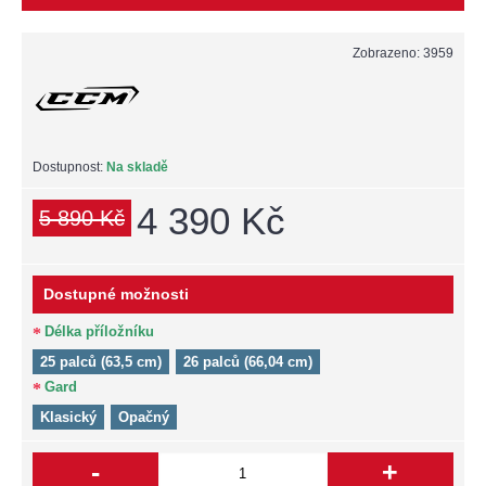
Zobrazeno: 3959
Dostupnost:
Na skladě
4 390 Kč
5 890 Kč
Dostupné možnosti
Délka příložníku
25 palců (63,5 cm)
26 palců (66,04 cm)
Gard
Klasický
Opačný
-
+