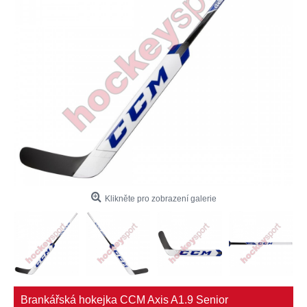
Klikněte pro zobrazení galerie
Brankářská hokejka CCM Axis A1.9 Senior