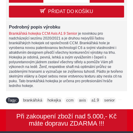
PŘIDAT DO KOŠÍKU
Podrobný popis výrobku
Brankářská hokejka CCM Axis A1.9 Senior
je novinkou pro
nadcházející sezónu 2020/2021 a je druhou nejvyšší řadou
brankářských hokejek od společnosti CCM. Brankářská hole je
vyrobena novou patentovanou technologií C6 a svými vlastnostmi i
atraktivním designem předčí všechny konkurenční výrobky na trhu.
Hokejka je odolná, pevná, lehká a svým vyvážením i čepelí s
polyuretanovým jádrem zastaví všechny střely a pomůže Vám při
výkonech na ledě. Žerď, respektive shaft má optimální průřez se
zaoblenými hranami a vyznačuje se zvýšenou tuhostí. Pádlo je tvořeno
skelnými vlákny a čepel sebou nese vrstvenou texturu aby nesla cit na
puku. Tato brankářská hokejka je určena pro profesionální hráče
ledního hokeje.
Tagy:
brankářská
hokejka
ccm
axis
a1.9
senior
,
,
,
,
,
,
Při zakoupení zboží nad 5.000,- Kč
máte dopravu ZDARMA !!!