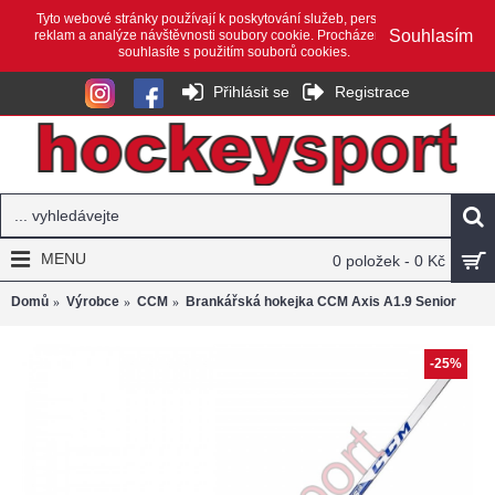
Tyto webové stránky používají k poskytování služeb, personalizaci
Souhlasím
reklam a analýze návštěvnosti soubory cookie. Procházením webu
souhlasíte s použitím souborů cookies.
Přihlásit se
Registrace
MENU
0 položek - 0 Kč
Domů
Výrobce
CCM
Brankářská hokejka CCM Axis A1.9 Senior
-25%