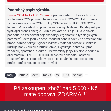
Podrobný popis výrobku
Brusle CCM Tacks AS 570 Senior
jsou modelem hokejových bruslí
společnosti CCM pro nadcházející sezónu 2022/2023. Exkluzivní a
zářivá one-pice bota CCM z dílny CCM POWER TECHNOLOGY z
lehkého & pevného kompozitu a karbonových vláken. Brusle poskytují
vynikající přenos energie. Střih a velikost brusle je FIT a je skvěle
padnoucí při zachování nejdokonalejší ergonomie a fyziologických
parametrů, které jsou v dnešní moderní době kladeny na profesionální
hráče ledního hokeje. Vysoce výkonný materiál odvádějící vlhkost
udržuje nohy v suchu a brusle lehké, s vynikající ochranou proti
zápachu, opotřebení a odření. Metatomický jazyk XS skvěle sedne a
díky materiálu EMBEDDED D30® nabízí i dokonalou ochranu.
Hokejové brusle jsou určeny pro profesionální a poloprofesionální
hráče ledního hokeje po celém světě.
Tagy:
brusle
ccm
tacks
as
570
senior
,
,
,
,
,
,
Při zakoupení zboží nad 5.000,- Kč
máte dopravu ZDARMA !!!