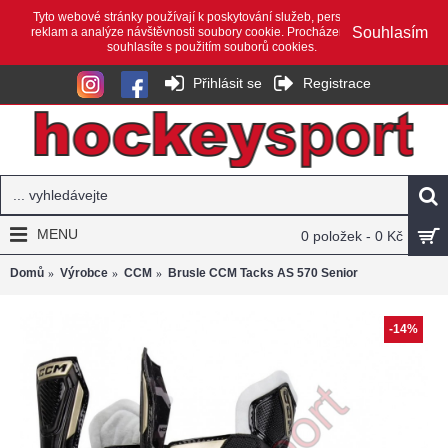
Tyto webové stránky používají k poskytování služeb, personalizaci
Souhlasím
reklam a analýze návštěvnosti soubory cookie. Procházením webu
souhlasíte s použitím souborů cookies.
Přihlásit se
Registrace
MENU
0 položek - 0 Kč
Domů
Výrobce
CCM
Brusle CCM Tacks AS 570 Senior
-14%