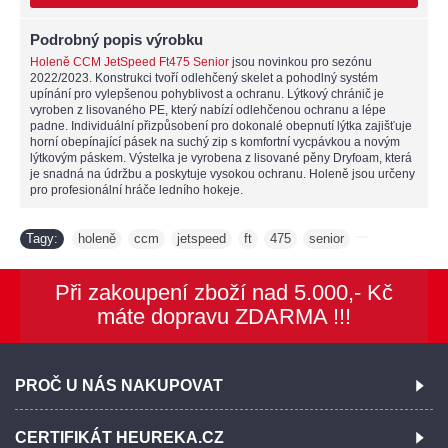
Podrobný popis výrobku
Holeně CCM JetSpeed Ft475 Senior
jsou novinkou pro sezónu
2022/2023. Konstrukci tvoří odlehčený skelet a pohodlný systém
upínání pro vylepšenou pohyblivost a ochranu. Lýtkový chránič je
vyroben z lisovaného PE, který nabízí odlehčenou ochranu a lépe
padne. Individuální přizpůsobení pro dokonalé obepnutí lýtka zajišťuje
horní obepínající pásek na suchý zip s komfortní vycpávkou a novým
lýtkovým páskem. Výstelka je vyrobena z lisované pěny Dryfoam, která
je snadná na údržbu a poskytuje vysokou ochranu. Holeně jsou určeny
pro profesionální hráče ledního hokeje.
Tagy:
holeně
ccm
jetspeed
ft
475
senior
,
,
,
,
,
,
Při zakoupení zboží nad 5.000,- Kč
máte dopravu ZDARMA !!!
PROČ U NÁS NAKUPOVAT
CERTIFIKÁT HEUREKA.CZ