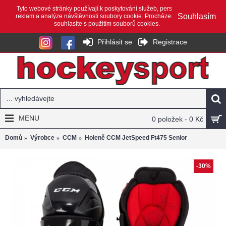
Tyto webové stránky používají k poskytování služeb, personalizaci
Souhlasím
reklam a analýze návštěvnosti soubory cookie. Procházením webu
souhlasíte s použitím souborů cookies.
Přihlásit se
Registrace
MENU
0 položek - 0 Kč
Domů
Výrobce
CCM
Holeně CCM JetSpeed Ft475 Senior
-30%