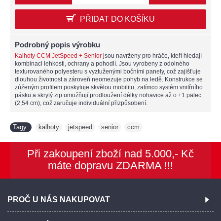
PŘIDAT DO KOŠÍKU
Podrobný popis výrobku
Kalhoty CCM JetSpeed + Senior
jsou navrženy pro hráče, kteří hledají
kombinaci lehkosti, ochrany a pohodlí. Jsou vyrobeny z odolného
texturovaného polyesteru s vyztuženými bočními panely, což zajišťuje
dlouhou životnost a zároveň neomezuje pohyb na ledě. Konstrukce se
zúženým profilem poskytuje skvělou mobilitu, zatímco systém vnitřního
pásku a skrytý zip umožňují prodloužení délky nohavice až o +1 palec
(2,54 cm), což zaručuje individuální přizpůsobení.
Tagy:
kalhoty
jetspeed
senior
ccm
,
,
,
Při zakoupení zboží nad 5.000,- Kč
máte dopravu ZDARMA !!!
PROČ U NÁS NAKUPOVAT