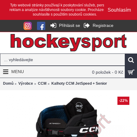
Tyto webové stránky používají k poskytování služeb, personalizaci
Souhlasím
reklam a analýze návštěvnosti soubory cookie. Procházením webu
souhlasíte s použitím souborů cookies.
Přihlásit se
Registrace
MENU
0 položek - 0 Kč
Domů
Výrobce
CCM
Kalhoty CCM JetSpeed + Senior
-22%