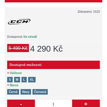
Zobrazeno: 1523
Dostupnost:
Na skladě
4 290 Kč
5 490 Kč
Dostupné možnosti
Velikost
S
M
L
XL
Barva
Černá
Navy
Červená
-
+