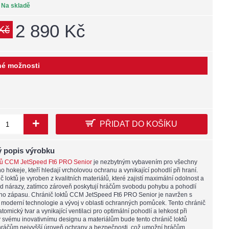
:
Na skladě
2 890 Kč
Kč
é možnosti
+
PŘIDAT DO KOŠÍKU
 popis výrobku
tů CCM JetSpeed Ft6 PRO Senior
je nezbytným vybavením pro všechny
o hokeje, kteří hledají vrcholovou ochranu a vynikající pohodlí při hraní.
č loktů je vyroben z kvalitních materiálů, které zajistí maximální odolnost a
d nárazy, zatímco zároveň poskytují hráčům svobodu pohybu a pohodlí
o zápasu. Chránič loktů CCM JetSpeed Ft6 PRO Senior je navržen s
moderní technologie a vývoj v oblasti ochranných pomůcek. Tento chránič
tomický tvar a vynikající ventilaci pro optimální pohodlí a lehkost při
y svému inovativnímu designu a materiálům bude tento chránič loktů
hráčům nejvyšší úroveň ochrany a bezpečnosti, což umožní hráčům