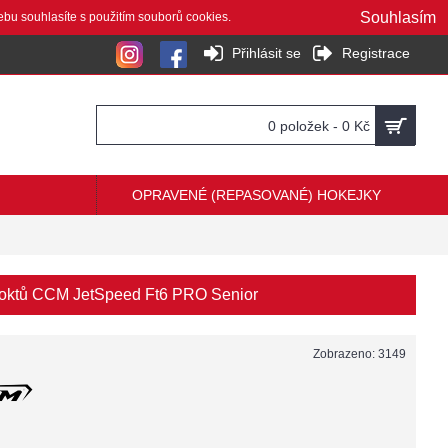
Souhlasím
ebu souhlasíte s použitím souborů cookies.
Přihlásit se
Registrace
0 položek - 0 Kč
OPRAVENÉ (REPASOVANÉ) HOKEJKY
loktů CCM JetSpeed Ft6 PRO Senior
Zobrazeno: 3149