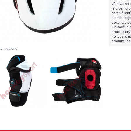
věnovat se 
je určen pro
chránič lokt
lední hokejo
dokonale se
Celkově je 
hráče, který
nejlepší chr
produktu o
ení galerie