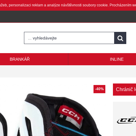
lužeb, personalizaci reklam a analýze návštěvnosti soubory cookie. Procházením w
BRANKÁŘ
INLINE
-40%
Chránič 