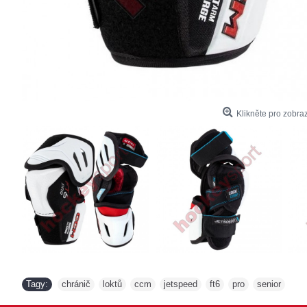
Klikněte pro zobraz
Tagy:
chránič
loktů
ccm
jetspeed
ft6
pro
senior
,
,
,
,
,
,