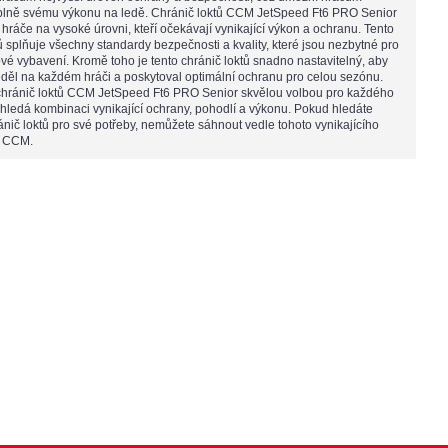
plně svému výkonu na ledě. Chránič loktů CCM JetSpeed Ft6 PRO Senior
 hráče na vysoké úrovni, kteří očekávají vynikající výkon a ochranu. Tento
ů splňuje všechny standardy bezpečnosti a kvality, které jsou nezbytné pro
vé vybavení. Kromě toho je tento chránič loktů snadno nastavitelný, aby
děl na každém hráči a poskytoval optimální ochranu pro celou sezónu.
chránič loktů CCM JetSpeed Ft6 PRO Senior skvělou volbou pro každého
 hledá kombinaci vynikající ochrany, pohodlí a výkonu. Pokud hledáte
ánič loktů pro své potřeby, nemůžete sáhnout vedle tohoto vynikajícího
d CCM.