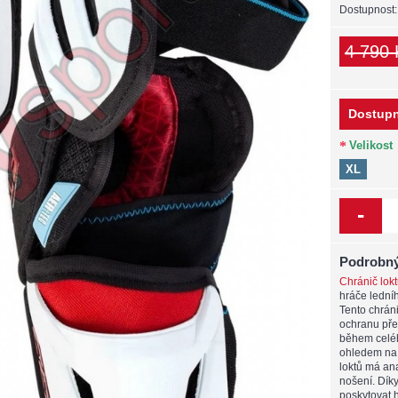
Dostupnost
4 790 
Dostupn
Velikost
XL
-
Podrobný
Chránič lok
hráče ledníh
Tento chráni
ochranu pře
během celéh
ohledem na 
loktů má ana
nošení. Dík
poskytovat 