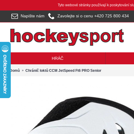
Tyto webové stránky používají k poskytování s
Napište nám
Zavolejte si o cenu +420 725 800 434
HRÁČ
Domů
Chránič loktů CCM JetSpeed Ft6 PRO Senior