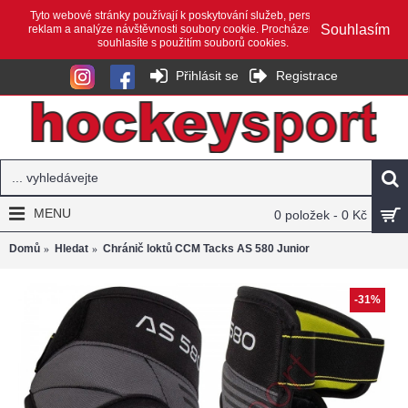
Tyto webové stránky používají k poskytování služeb, personalizaci
Souhlasím
reklam a analýze návštěvnosti soubory cookie. Procházením webu
souhlasíte s použitím souborů cookies.
Přihlásit se
Registrace
MENU
0 položek - 0 Kč
Domů
Hledat
Chránič loktů CCM Tacks AS 580 Junior
-31%