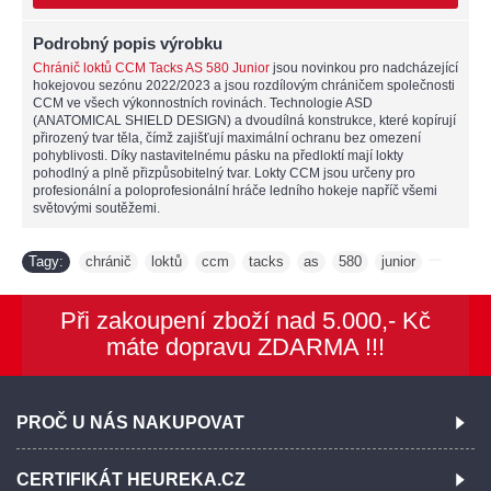
Podrobný popis výrobku
Chránič loktů CCM Tacks AS 580 Junior
jsou novinkou pro nadcházející
hokejovou sezónu 2022/2023 a jsou rozdílovým chráničem společnosti
CCM ve všech výkonnostních rovinách. Technologie ASD
(ANATOMICAL SHIELD DESIGN) a dvoudílná konstrukce, které kopírují
přirozený tvar těla, čímž zajišťují maximální ochranu bez omezení
pohyblivosti. Díky nastavitelnému pásku na předloktí mají lokty
pohodlný a plně přizpůsobitelný tvar. Lokty CCM jsou určeny pro
profesionální a poloprofesionální hráče ledního hokeje napříč všemi
světovými soutěžemi.
Tagy:
chránič
loktů
ccm
tacks
as
580
junior
,
,
,
,
,
,
,
Při zakoupení zboží nad 5.000,- Kč
máte dopravu ZDARMA !!!
PROČ U NÁS NAKUPOVAT
CERTIFIKÁT HEUREKA.CZ