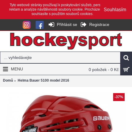
Tyto webové stránky používají k poskytování služeb, personalizaci
Souhlasím
reklam a analýze návštěvnosti soubory cookie. Procházením webu
souhlasíte s použitím souborů cookies.
Přihlásit se
Registrace
MENU
0 položek - 0 Kč
Domů
Helma Bauer 5100 model 2016
-37%