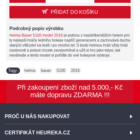
PŘIDAT DO KOŠÍKU
Podrobný popis výrobku
Helma Bauer 5100 model 2016
je jednou z nejoblíbenějších helem pro
ty nejlepší hráče ledního hokeje napříč generacemi a zachovává ducha
starých vítězství na ledě i po mnoho let. S touto helmou hráli vždy hráli
osobnosti a pokud chcete zavzpomínat a užít si hru jako kdysi, tak
neváhejte a tento model si pořiďte do své hokejové výstroje.
Tagy:
helma
bauer
5100
2016
,
,
,
Při zakoupení zboží nad 5.000,- Kč
máte dopravu ZDARMA !!!
PROČ U NÁS NAKUPOVAT
CERTIFIKÁT HEUREKA.CZ