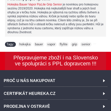
Hokejka Bauer Vapor FlyLite Grip Senior
je novinkou pro hokejovou
sezónu 2019/2020. Hokejka má nejkulatější tvar shaft a jejich bod
ohybu je v krčku hole. Hokejka je výborná na rychlou střelu švihem a
vyniká zejména nízkou váhou. Krček je kulatý nebo spíše do tvaru
elipsy, což je na trhu celkem novinka. Cílem této změny je, že se při
střelách švihem hůl v oblasti krčku nekroutí a střely jsou perfektní. Hůl je
vyrobena z jednoho kusu carbonu, který zajišťuje nízkou váhu a
dlouhou životnost.
Tagy:
hokejka
bauer
vapor
flylite
grip
senior
,
,
,
,
,
,
Přepravujeme zboží i na Slovensko
ve spolupráci s PPL dopravcem !!!
PROČ U NÁS NAKUPOVAT
CERTIFIKÁT HEUREKA.CZ
PRODEJNA V OSTRAVĚ