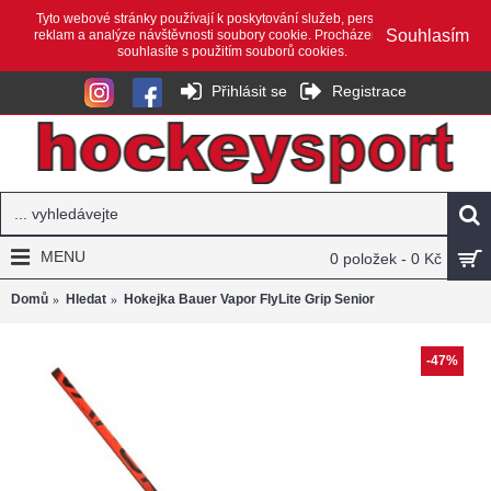
Tyto webové stránky používají k poskytování služeb, personalizaci
Souhlasím
reklam a analýze návštěvnosti soubory cookie. Procházením webu
souhlasíte s použitím souborů cookies.
Přihlásit se
Registrace
MENU
0 položek - 0 Kč
Domů
Hledat
Hokejka Bauer Vapor FlyLite Grip Senior
-47%