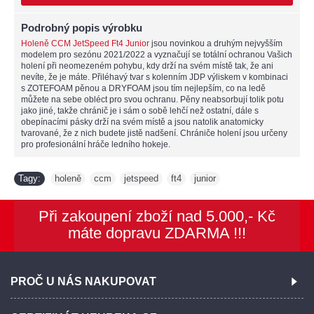
Podrobný popis výrobku
Holeně CCM JetSpeed Ft4 Junior
jsou novinkou a druhým nejvyšším
modelem pro sezónu 2021/2022 a vyznačují se totální ochranou Vašich
holení při neomezeném pohybu, kdy drží na svém místě tak, že ani
nevíte, že je máte. Přiléhavý tvar s kolenním JDP výliskem v kombinaci
s ZOTEFOAM pěnou a DRYFOAM jsou tím nejlepším, co na ledě
můžete na sebe obléct pro svou ochranu. Pěny neabsorbují tolik potu
jako jiné, takže chránič je i sám o sobě lehčí než ostatní, dále s
obepínacími pásky drží na svém místě a jsou natolik anatomicky
tvarované, že z nich budete jistě nadšení. Chrániče holení jsou určeny
pro profesionální hráče ledního hokeje.
Tagy:
holeně
ccm
jetspeed
ft4
junior
,
,
,
,
Při zakoupení zboží nad 5.000,- Kč
máte dopravu ZDARMA !!!
PROČ U NÁS NAKUPOVAT