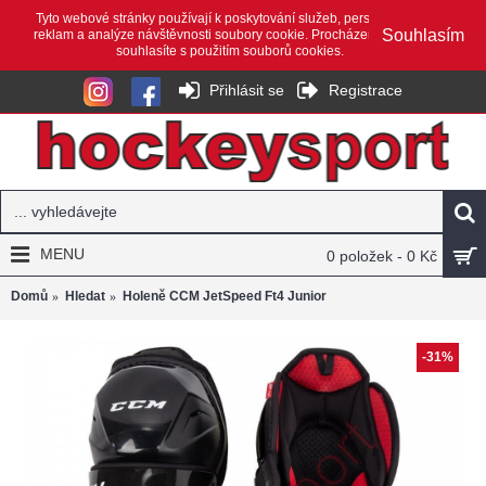
Tyto webové stránky používají k poskytování služeb, personalizaci
Souhlasím
reklam a analýze návštěvnosti soubory cookie. Procházením webu
souhlasíte s použitím souborů cookies.
Přihlásit se
Registrace
MENU
0 položek - 0 Kč
Domů
Hledat
Holeně CCM JetSpeed Ft4 Junior
-31%