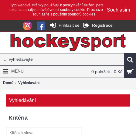
Tyto webové stránky používají k poskytování služeb, personalizaci
Souhlasím
reklam a analýze návštěvnosti soubory cookie. Procházením webu
souhlasíte s použitím souborů cookies.
Přihlásit se
Registrace
MENU
0 položek - 0 Kč
Domů
Vyhledávání
Vyhledávání
Kritéria