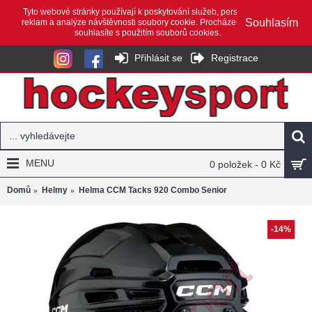
Tyto webové stránky používají k poskytování služeb, personalizaci
Souhlasím
reklam a analýze návštěvnosti soubory cookie. Procházením webu
souhlasíte s použitím souborů cookies.
Přihlásit se
Registrace
MENU
0 položek - 0 Kč
Domů
Helmy
Helma CCM Tacks 920 Combo Senior
-14%