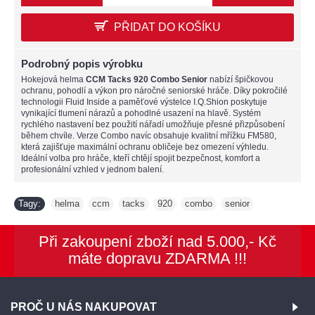
PŘIDAT DO KOŠÍKU
Podrobný popis výrobku
Hokejová helma
CCM Tacks 920 Combo Senior
nabízí špičkovou
ochranu, pohodlí a výkon pro náročné seniorské hráče. Díky pokročilé
technologii Fluid Inside a paměťové výstelce I.Q.Shion poskytuje
vynikající tlumení nárazů a pohodlné usazení na hlavě. Systém
rychlého nastavení bez použití nářadí umožňuje přesné přizpůsobení
během chvíle. Verze Combo navíc obsahuje kvalitní mřížku FM580,
která zajišťuje maximální ochranu obličeje bez omezení výhledu.
Ideální volba pro hráče, kteří chtějí spojit bezpečnost, komfort a
profesionální vzhled v jednom balení.
Tagy:
helma
ccm
tacks
920
combo
senior
,
,
,
,
,
Při zakoupení zboží nad 5.000,- Kč
máte dopravu ZDARMA !!!
PROČ U NÁS NAKUPOVAT