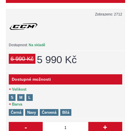
Zobrazeno: 2712
Dostupnost:
Na skladě
5 990 Kč
6 990 Kč
Dostupné možnosti
Velikost
S
M
L
Barva
Černá
Navy
Červená
Bílá
-
+