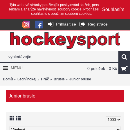
Tyto webové stránky používají k poskytování služeb, personalizaci
Souhlasím
reklam a analýze návštěvnosti soubory cookie. Procházením webu
souhlasíte s použitím souborů cookies.
Přihlásit se
Registrace
MENU
0 položek - 0 Kč
Domů
Lední hokej
Hráč
Brusle
Junior brusle
Junior brusle