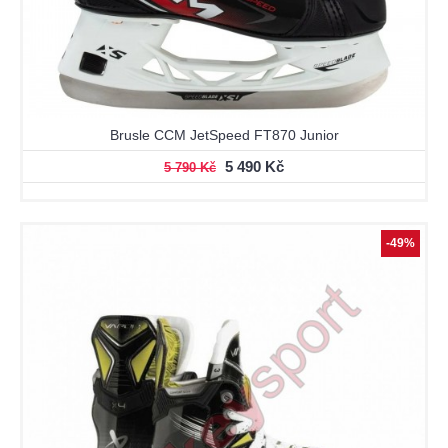
Brusle CCM JetSpeed FT870 Junior
5 490 Kč
5 790 Kč
-49%