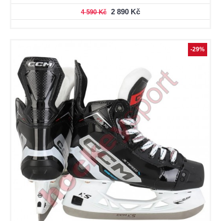
2 890 Kč
4 590 Kč
-29%