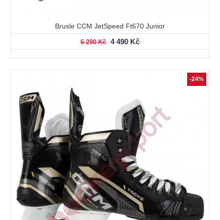
Brusle CCM JetSpeed Ft670 Junior
4 490 Kč
6 290 Kč
-24%