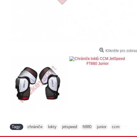
Klikněte pro zobraz
Tagy:
chrániče
lokty
jetspeed
ft880
junior
ccm
,
,
,
,
,
,