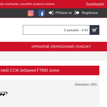
Souhlasím
ebu souhlasíte s použitím souborů cookies.
Přihlásit se
Registrace
0 položek - 0 Kč
OPRAVENÉ (REPASOVANÉ) HOKEJKY
 loktů CCM JetSpeed FT880 Junior
Zobrazeno: 1831