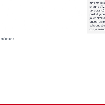
maximální sp
snadno přiz
tak obráncům
poskytují p
jakéhokoli o
působí styl
schopnost u
což je zásad
ení galerie