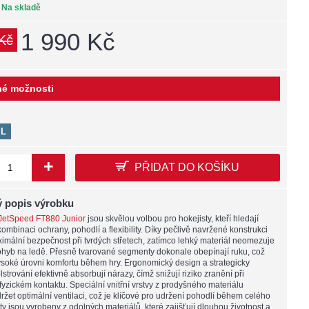
:
Na skladě
1 990 Kč
Kč
é možnosti
L
+
PŘIDAT DO KOŠÍKU
 popis výrobku
JetSpeed FT880 Junior
jsou skvělou volbou pro hokejisty, kteří hledají
mbinaci ochrany, pohodlí a flexibility. Díky pečlivě navržené konstrukci
ximální bezpečnost při tvrdých střetech, zatímco lehký materiál neomezuje
ohyb na ledě. Přesně tvarované segmenty dokonale obepínají ruku, což
vysoké úrovni komfortu během hry. Ergonomický design a strategicky
strování efektivně absorbují nárazy, čímž snižují riziko zranění při
fyzickém kontaktu. Speciální vnitřní vrstvy z prodyšného materiálu
žet optimální ventilaci, což je klíčové pro udržení pohodlí během celého
y jsou vyrobeny z odolných materiálů, které zajišťují dlouhou životnost a