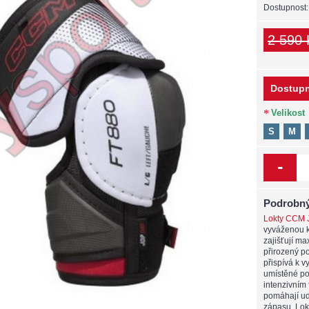
Dostupnost
2 590 
Dostupn
Velikost
S
M
-
Podrobný
Lokty CCM 
vyváženou ko
zajišťují ma
přirozený p
přispívá k 
umístěné pol
intenzivním 
pomáhají udr
zápasu. Lokt