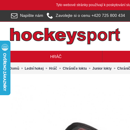
Tyto webové stránky používají k poskytování s
Napište nám
Zavolejte si o cenu +420 725 800 434
HRÁČ
Domů
Lední hokej
Hráč
Chrániče loktu
Junior lokty
Chránič