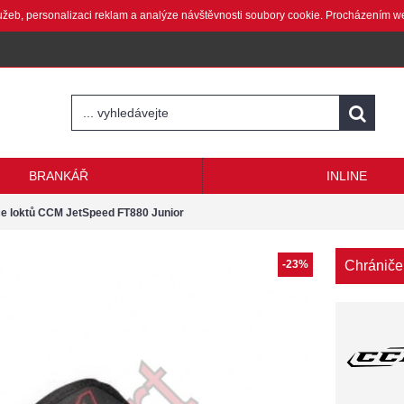
lužeb, personalizaci reklam a analýze návštěvnosti soubory cookie. Procházením w
BRANKÁŘ
INLINE
e loktů CCM JetSpeed FT880 Junior
-23%
Chrániče