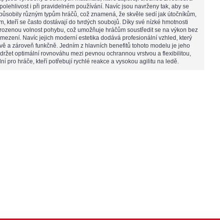
olehlivost i při pravidelném používání. Navíc jsou navrženy tak, aby se
působily různým typům hráčů, což znamená, že skvěle sedí jak útočníkům,
, kteří se často dostávají do tvrdých soubojů. Díky své nízké hmotnosti
řirozenou volnost pohybu, což umožňuje hráčům soustředit se na výkon bez
mezení. Navíc jejich moderní estetika dodává profesionální vzhled, který
ově a zároveň funkčně. Jedním z hlavních benefitů tohoto modelu je jeho
držet optimální rovnováhu mezi pevnou ochrannou vrstvou a flexibilitou,
ní pro hráče, kteří potřebují rychlé reakce a vysokou agilitu na ledě.