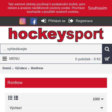
Tyto webové stránky používají k poskytování služeb, personalizaci
Souhlasím
reklam a analýze návštěvnosti soubory cookie. Procházením webu
souhlasíte s použitím souborů cookies.
Přihlásit se
Registrace
MENU
0 položek - 0 Kč
Domů
Výrobce
Renfrew
Renfrew