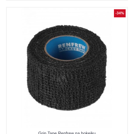
-34%
Grip Tape Renfrew na hokejku