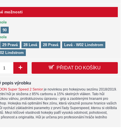
é možnosti
hole
90
hole
29 Pravá
28 Levá
28 Pravá
Levá - W02 Lindstrom
W02 Lindstrom
+
PŘIDAT DO KOŠÍKU
 popis výrobku
OON Super Speed 2 Senior
je novinkou pro hokejovou sezónu 2018/2019.
tní hůl je složena z 85% carbonu a 15% skelných vláken. Tato hůl
ízkou váhou, protiskluzovou úpravou - grip a zaoblenými hranami pro
chop. Hokejka má optimální flex zónu, která výrazně posune hranice vašich
l vychází základními parametry z první řady Superspeed, kterou si oblíbila
tů. Mezi klíčové vlastnosti hokejky patří vysoká odolnost, pohotovost,
přesnost a originalita. Hůl je určena pro profesionální hráče ledního