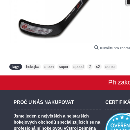
Klikněte pro zobraz
Tagy:
hokejka
stoon
super
speed
2
s2
senior
,
,
,
,
,
,
Při zak
PROČ U NÁS NAKUPOVAT
CERTIFIK
Jsme jeden z největších a nejstarších
hokejových obchodů specializujících se na
profesionální hokejovou výstroj zejména