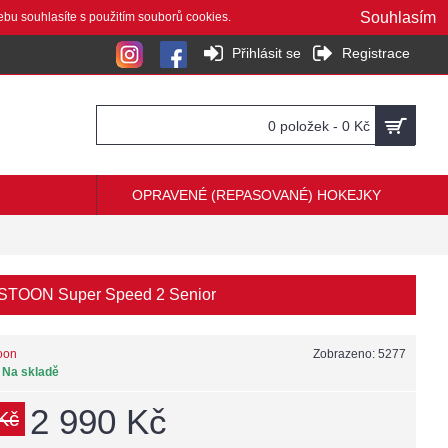
Souhlasím
ebu souhlasíte s použitím souborů cookies.
Přihlásit se
Registrace
0 položek - 0 Kč
OPRAVENÉ (REPASOVANÉ) HOKEJKY
 STOON Super Speed 2 Senior
oon
Zobrazeno: 5277
:
Na skladě
2 990 Kč
Kč