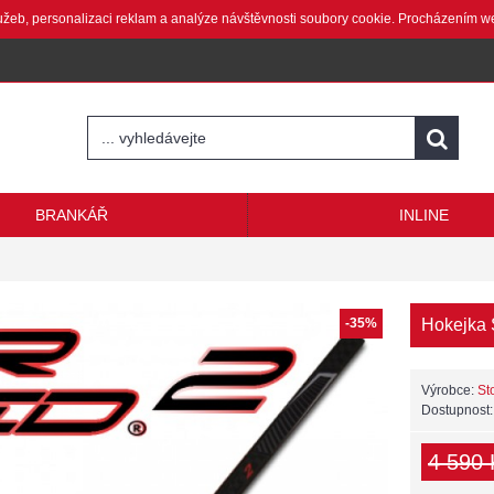
lužeb, personalizaci reklam a analýze návštěvnosti soubory cookie. Procházením w
BRANKÁŘ
INLINE
-35%
Hokejka
Výrobce:
St
Dostupnost
4 590 