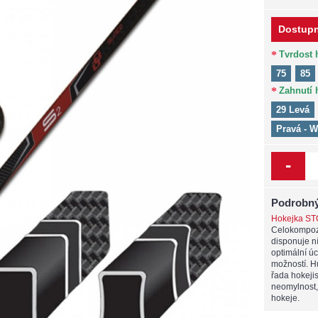
Dostupn
Tvrdost 
75
85
Zahnutí 
29 Levá
Pravá - 
-
Podrobný
Hokejka ST
Celokompozi
disponuje n
optimální ú
možností. Hů
řada hokejis
neomylnost, 
hokeje.