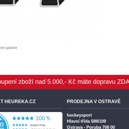
ení galerie
oupení zboží nad 5.000,- Kč máte dopravu ZD
ÁT HEUREKA.CZ
PRODEJNA V OSTRAVĚ
hockeysport
Hlavní třída 589/109
Ostrava - Poruba 708 00