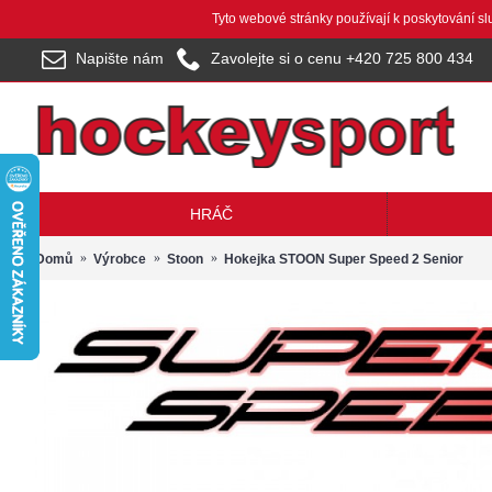
Tyto webové stránky používají k poskytování s
Napište nám
Zavolejte si o cenu +420 725 800 434
HRÁČ
Domů
Výrobce
Stoon
Hokejka STOON Super Speed 2 Senior