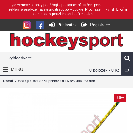
Tyto webové stránky používají k poskytování služeb, personalizaci
Souhlasím
reklam a analýze návštěvnosti soubory cookie. Procházením webu
souhlasíte s použitím souborů cookies.
Přihlásit se
Registrace
MENU
0 položek - 0 Kč
Domů
Hokejka Bauer Supreme ULTRASONIC Senior
-36%